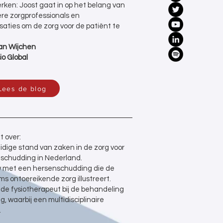
en: Joost gaat in op het belang van
e zorgprofessionals en
aties om de zorg voor de patiënt te
van Wijchen
io Global
Lees de blog
t over:
idige stand van zaken in de zorg voor
chudding in Nederland.
w met een hersenschudding die de
 ontoereikende zorg illustreert.
 de fysiotherapeut bij de behandeling
 waarbij een multidisciplinaire
.