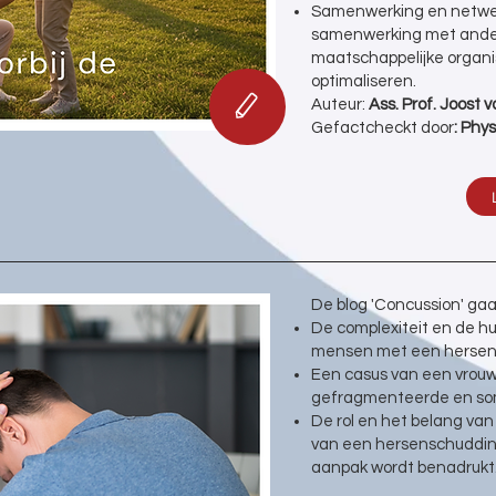
Samenwerking en netwerk
samenwerking met ander
maatschappelijke organis
optimaliseren.
Auteur:
Ass. Prof. Joost 
Gefactcheckt door
: Phys
De blog 'Concussion' gaa
De complexiteit en de hu
mensen met een hersens
Een casus van een vrou
gefragmenteerde en soms
De rol en het belang van
van een hersenschudding,
aanpak wordt benadrukt