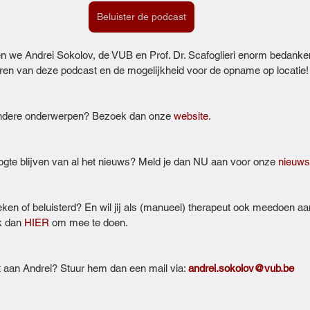
Beluister de podcast
en we Andrei Sokolov, de VUB en Prof. Dr. Scafoglieri enorm bedanke
ëren van deze podcast en de mogelijkheid voor de opname op locatie!
andere onderwerpen? Bezoek dan onze 
⁠website⁠
.
oogte blijven van al het nieuws? Meld je dan NU aan voor onze 
⁠nieuwsb
ken of beluisterd? En wil jij als (manueel) therapeut ook meedoen aa
k dan 
⁠⁠HIER⁠⁠
 om mee te doen.
 aan Andrei? Stuur hem dan een mail via: 
andrei.sokolov@vub.be