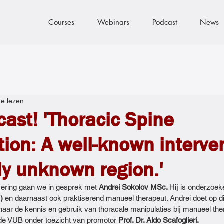
Courses
Webinars
Podcast
News
te lezen
st! 'Thoracic Spine
ion: A well-known interven
ely unknown region.'
vering gaan we in gesprek met 
Andrei Sokolov MSc. 
Hij is onderzoek
)
 en daarnaast ook praktiserend manueel therapeut. Andrei doet op 
naar de kennis en gebruik van thoracale manipulaties bij manueel the
 de VUB onder toezicht van promotor 
Prof. Dr. Aldo Scafoglieri.