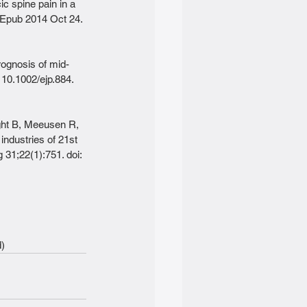
c spine pain in a 
 Epub 2014 Oct 24. 
ognosis of mid-
 10.1002/ejp.884. 
ght B, Meeusen R, 
ndustries of 21st 
31;22(1):751. doi: 
)