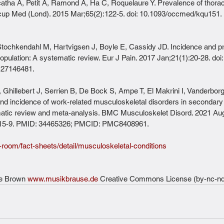
tha A, Petit A, Ramond A, Ha C, Roquelaure Y. Prevalence of thoraci
cup Med (Lond). 2015 Mar;65(2):122-5. doi: 10.1093/occmed/kqu151.
ochkendahl M, Hartvigsen J, Boyle E, Cassidy JD. Incidence and pr
opulation: A systematic review. Eur J Pain. 2017 Jan;21(1):20-28. doi:
 27146481.
 Ghillebert J, Serrien B, De Bock S, Ampe T, El Makrini I, Vanderbor
d incidence of work-related musculoskeletal disorders in secondary i
atic review and meta-analysis. BMC Musculoskelet Disord. 2021 Aug 
15-9. PMID: 34465326; PMCID: PMC8408961.
-room/fact-sheets/detail/musculoskeletal-conditions
e Brown 
www.musikbrause.de
 Creative Commons License (by-nc-nd