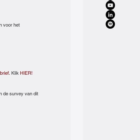
n voor het 
rief.⁠
 Klik 
⁠HIER!⁠
n de survey van dit 