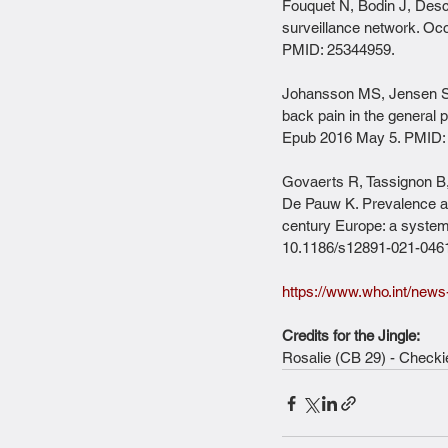
Fouquet N, Bodin J, Desca
surveillance network. Oc
PMID: 25344959.
Johansson MS, Jensen St
back pain in the general p
Epub 2016 May 5. PMID:
Govaerts R, Tassignon B,
De Pauw K. Prevalence an
century Europe: a system
10.1186/s12891-021-046
⁠https://www.who.int/news
Credits for the Jingle:
Rosalie (CB 29) - Checki